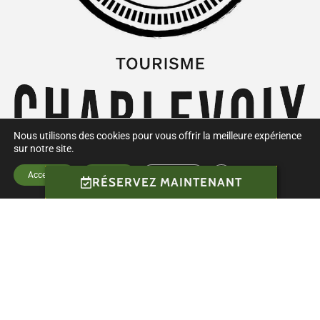
Nous utilisons des cookies pour vous offrir la meilleure expérience
sur notre site.
Close GDPR Cookie B
Accepter
Rejeter
Réglages
RÉSERVEZ MAINTENANT
Tous droits réservés © Les Montagnards de Charlevoix.
2021 à ce jour.
No de CITQ
Chalet l’Arsène : 212295
Chalets le Grand Duc : 284362
Conception de
Graphix Design Graphique
.