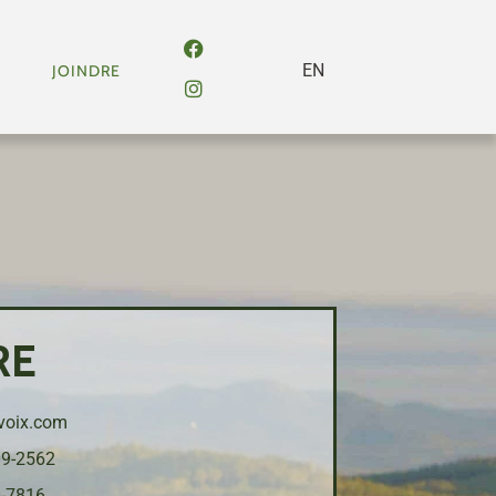
EN
JOINDRE
RE
voix.com
9-2562
-7816